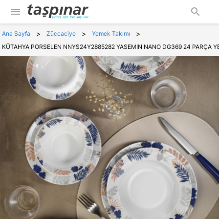
menu
search
>
>
>
Ana Sayfa
Züccaciye
Yemek Takımı
KÜTAHYA PORSELEN NNYS24Y2885282 YASEMIN NANO DG369 24 PARÇA Y