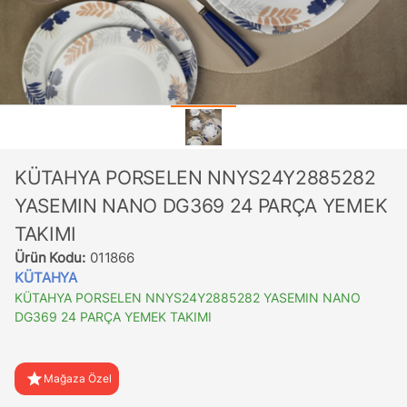
KÜTAHYA PORSELEN NNYS24Y2885282
YASEMIN NANO DG369 24 PARÇA YEMEK
TAKIMI
Ürün Kodu:
011866
KÜTAHYA
KÜTAHYA PORSELEN NNYS24Y2885282 YASEMIN NANO
DG369 24 PARÇA YEMEK TAKIMI
star
Mağaza Özel