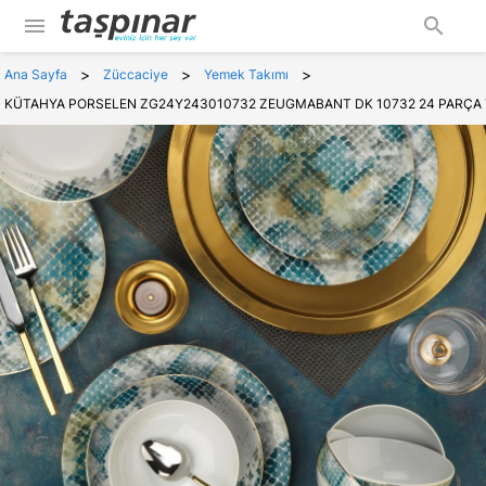
menu
search
>
>
>
Ana Sayfa
Züccaciye
Yemek Takımı
KÜTAHYA PORSELEN ZG24Y243010732 ZEUGMABANT DK 10732 24 PARÇA 