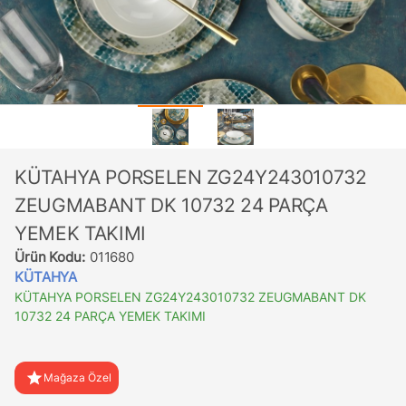
KÜTAHYA PORSELEN ZG24Y243010732
ZEUGMABANT DK 10732 24 PARÇA
YEMEK TAKIMI
Ürün Kodu:
011680
KÜTAHYA
KÜTAHYA PORSELEN ZG24Y243010732 ZEUGMABANT DK
10732 24 PARÇA YEMEK TAKIMI
star
Mağaza Özel