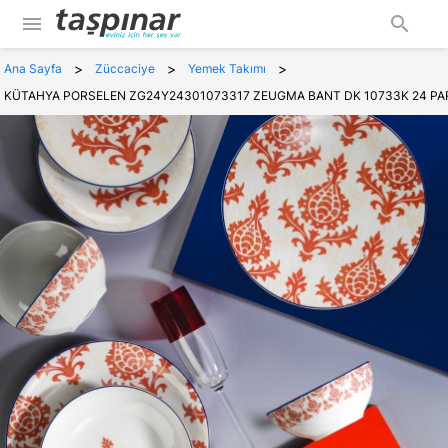
menu
search
>
>
>
Ana Sayfa
Züccaciye
Yemek Takımı
KÜTAHYA PORSELEN ZG24Y24301073317 ZEUGMA BANT DK 10733K 24 PA