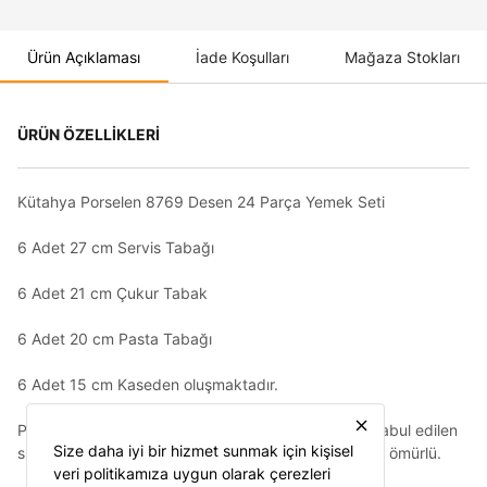
Ürün Açıklaması
İade Koşulları
Mağaza Stokları
ÜRÜN ÖZELLİKLERİ
Kütahya Porselen 8769 Desen 24 Parça Yemek Seti
6 Adet 27 cm Servis Tabağı
6 Adet 21 cm Çukur Tabak
6 Adet 20 cm Pasta Tabağı
6 Adet 15 cm Kaseden oluşmaktadır.
close
Porselen sektöründe çok önemli bir devrim olarak kabul edilen
Size daha iyi bir hizmet sunmak için kişisel
sır içi dekor uygulamasıyla desenler artık daha uzun ömürlü.
veri politikamıza uygun olarak çerezleri