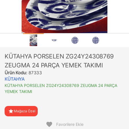
KÜTAHYA PORSELEN ZG24Y24308769
ZEUGMA 24 PARÇA YEMEK TAKIMI
Ürün Kodu:
87333
KÜTAHYA
KÜTAHYA PORSELEN ZG24Y24308769 ZEUGMA 24 PARÇA
YEMEK TAKIMI
star
Mağaza Özel
favorite
Favorilere Ekle