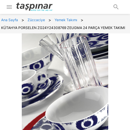
menu
search
>
>
>
Ana Sayfa
Züccaciye
Yemek Takımı
KÜTAHYA PORSELEN ZG24Y24308769 ZEUGMA 24 PARÇA YEMEK TAKIMI