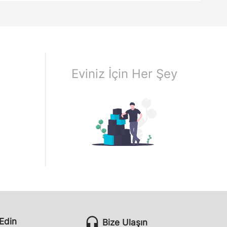
Eviniz İçin Her Şey
headset_mic
 Edin
Bize Ulaşın