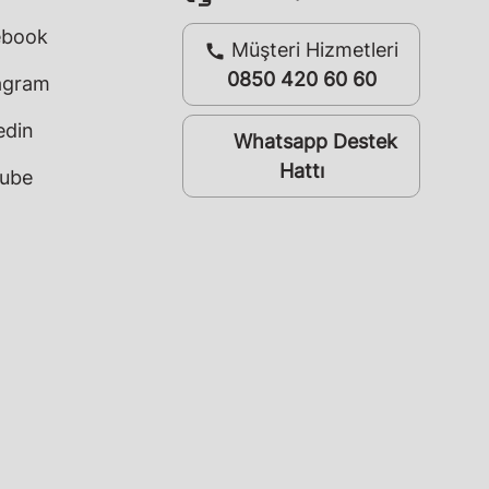
ebook
Müşteri Hizmetleri
call
0850 420 60 60
agram
edin
Whatsapp Destek
whatsapp
Hattı
ube