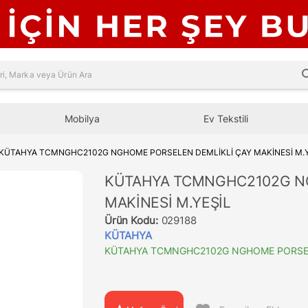
sea
Mobilya
Ev Tekstili
KÜTAHYA TCMNGHC2102G NGHOME PORSELEN DEMLİKLİ ÇAY MAKİNESİ M.Y
KÜTAHYA TCMNGHC2102G NG
MAKİNESİ M.YEŞİL
Ürün Kodu:
029188
KÜTAHYA
KÜTAHYA TCMNGHC2102G NGHOME PORSELE