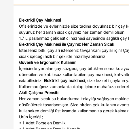
Elektrikli Çay Makinesi
Ofislerinizde ve evlerinizde size tadına doyulmaz bir çay 
suyunuz her zaman sıcak çayınız her zaman demli olsun!
1,7 L paslanmaz çelik ısıtıcı haznesi sayesinde sağlıklı çay 
Elektrikli Çay Makinesi ile Çayınız Her Zaman Sıcak
İsterseniz bitki çayları isterseniz tavşankanı çaylar için! Çay
sıcak içeceği hızlı bir şekilde hazırlayabilirsiniz.
Güvenli ve Ergonomik Kullanım
İçerisinde yer alan çay süzgeci, çay bittikten sonra kolayca
dönebilen ve kablosuz kullanılabilen çay makinesi, kahval
ısıtabilirsiniz.
Elektrikli çay makinesi
, size lezzetli çayların
Kullanmadığınız zamanlarda dolap içinde muhafaza ederek y
Akıllı Çalı
ş
ma Prensibi
Her zaman sıcak su bulundurma kolaylığı sağlayan makine, 
düşünülerek tasarlanmıştır. Size birden çok kullanım avant
kullanırken demliği üst kısımda kullanmanıza gerek kalma
Ürün İçeriği ;
• 1 Adet Porselen Demlik
• 1 Adet Porselen Demlik Kapağı