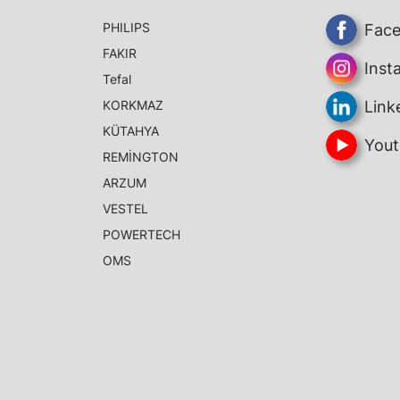
PHILIPS
Fac
FAKIR
Inst
Tefal
KORKMAZ
Link
KÜTAHYA
Yout
REMİNGTON
ARZUM
VESTEL
POWERTECH
OMS