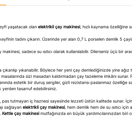
keyfi yaşatacak olan
elektrikli çay makinesi
, hızlı kaynama özelliğine s
keyfinin tadını çıkarın. Üzerinde yer alan 0,7 L porselen demlik 5 çayl
 makinesi, sadece su ısıtıcı olarak kullanılabilir. Dilerseniz üçü bir ara
 çıkarılıp yıkanabilir. Böylece her yeni çay demlediğinizde yine ağız t
tı masalarında sizi masadan kaldırmadan çay tazeleme imkânı sunar. 
 yanında estetik bir duruş sergiler, gizli rezistansı paslanmaz özelliğe 
erden tasarruf edebilirsiniz.
pas tutmayan iç haznesi sayesinde lezzeti üstün kalitede sunar. İçin
ajı sağlayan
elektrikli çay makinesi
, hem demlik hem de su ısıtıcı için a
z.
Kettle çay makinesi
mutfağınızda en büyük yardımcılarınızdan biri o