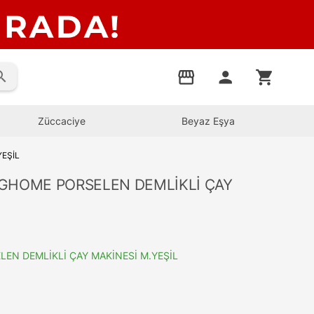
rch
storefront
person
shopping_cart
Züccaciye
Beyaz Eşya
EŞİL
HOME PORSELEN DEMLİKLİ ÇAY
N DEMLİKLİ ÇAY MAKİNESİ M.YEŞİL