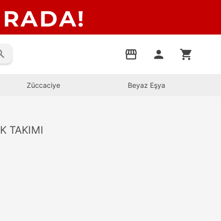
rch
storefront
person
shopping_cart
Züccaciye
Beyaz Eşya
K TAKIMI