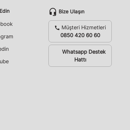
headset_mic
 Edin
Bize Ulaşın
ebook
Müşteri Hizmetleri
call
0850 420 60 60
agram
edin
Whatsapp Destek
whatsapp
Hattı
ube