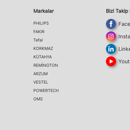
Markalar
Bizi Takip
PHILIPS
Fac
FAKIR
Inst
Tefal
KORKMAZ
Link
KÜTAHYA
Yout
REMİNGTON
ARZUM
VESTEL
POWERTECH
OMS