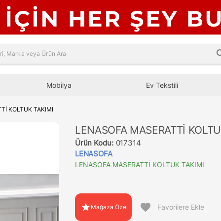
sea
Mobilya
Ev Tekstili
Tİ KOLTUK TAKIMI
LENASOFA MASERATTİ KOLTU
Ürün Kodu:
017314
LENASOFA
LENASOFA MASERATTİ KOLTUK TAKIMI
favorite
star
Favorilere Ekle
Mağaza Özel