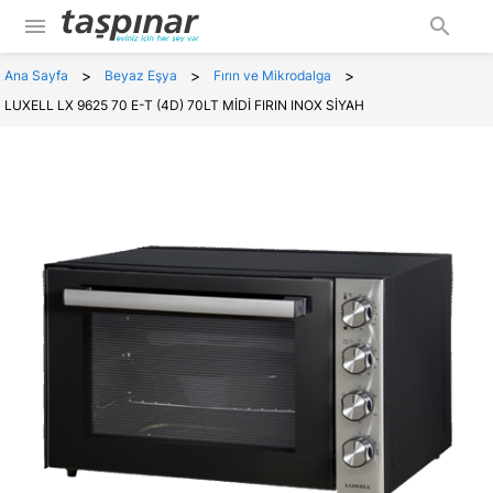
menu
search
>
>
>
Ana Sayfa
Beyaz Eşya
Fırın ve Mikrodalga
LUXELL LX 9625 70 E-T (4D) 70LT MİDİ FIRIN INOX SİYAH