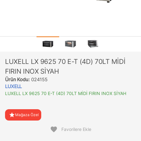
LUXELL LX 9625 70 E-T (4D) 70LT MİDİ
FIRIN INOX SİYAH
Ürün Kodu:
024155
LUXELL
LUXELL LX 9625 70 E-T (4D) 70LT MİDİ FIRIN INOX SİYAH
star
Mağaza Özel
favorite
Favorilere Ekle