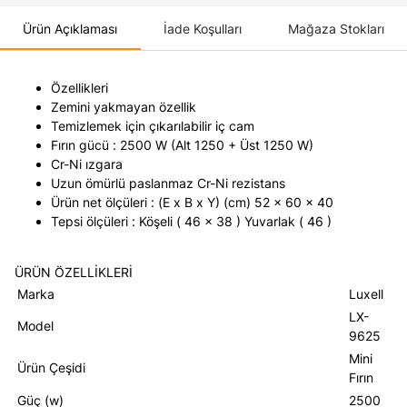
Ürün Açıklaması
İade Koşulları
Mağaza Stokları
Özellikleri
Zemini yakmayan özellik
Temizlemek için çıkarılabilir iç cam
Fırın gücü : 2500 W (Alt 1250 + Üst 1250 W)
Cr-Ni ızgara
Uzun ömürlü paslanmaz Cr-Ni rezistans
Ürün net ölçüleri : (E x B x Y) (cm) 52 x 60 x 40
Tepsi ölçüleri : Köşeli ( 46 x 38 ) Yuvarlak ( 46 )
ÜRÜN ÖZELLİKLERİ
Marka
Luxell
LX-
Model
9625
Mini
Ürün Çeşidi
Fırın
Güç (w)
2500