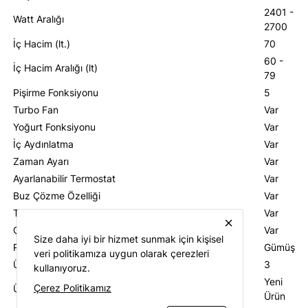
2401 -
Watt Aralığı
2700
İç Hacim (lt.)
70
60 -
İç Hacim Aralığı (lt)
79
Pişirme Fonksiyonu
5
Turbo Fan
Var
Yoğurt Fonksiyonu
Var
İç Aydınlatma
Var
Zaman Ayarı
Var
Ayarlanabilir Termostat
Var
Buz Çözme Özelliği
Var
Tel Raf Sistemi
Var
close
Çift Camlı Kapak
Var
Size daha iyi bir hizmet sunmak için kişisel
Renk
Gümüş
veri politikamıza uygun olarak çerezleri
Üretici Garantisi (yıl)
3
kullanıyoruz.
Yeni
Çerez Politikamız
Ürün Durumu
Ürün