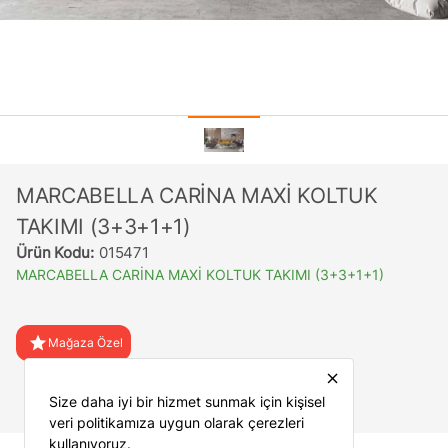
MARCABELLA CARİNA MAXİ KOLTUK
TAKIMI (3+3+1+1)
Ürün Kodu:
015471
MARCABELLA CARİNA MAXİ KOLTUK TAKIMI (3+3+1+1)
star
Mağaza Özel
close
favorite
Favorilere Ekle
Size daha iyi bir hizmet sunmak için kişisel
veri politikamıza uygun olarak çerezleri
kullanıyoruz.