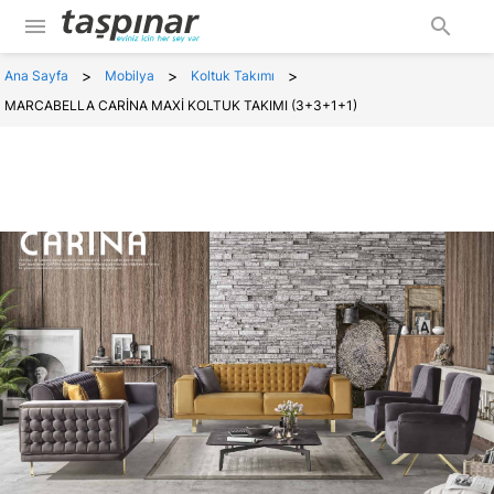
menu
search
>
>
>
Ana Sayfa
Mobilya
Koltuk Takımı
MARCABELLA CARİNA MAXİ KOLTUK TAKIMI (3+3+1+1)