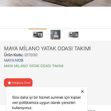
MAYA MİLANO YATAK ODASI TAKIMI
Ürün Kodu:
017030
MAYA MOB
MAYA MİLANO YATAK ODASI TAKIMI
star
Mağaza Özel
close
favorite
Favorilere Ekle
Size daha iyi bir hizmet sunmak için kişisel
veri politikamıza uygun olarak çerezleri
kullanıyoruz.