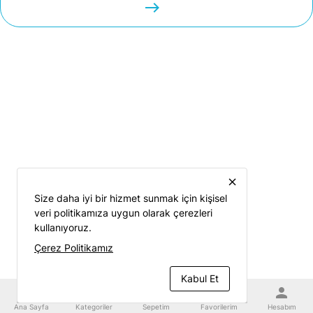
easts
close
Size daha iyi bir hizmet sunmak için kişisel
veri politikamıza uygun olarak çerezleri
kullanıyoruz.
Çerez Politikamız
Kabul Et
home
category
shopping_cart
favorite
person
Ana Sayfa
Kategoriler
Sepetim
Favorilerim
Hesabım