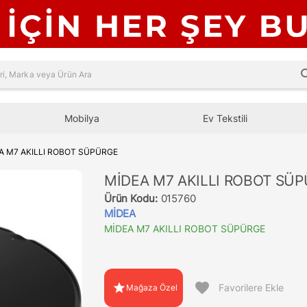
sea
Mobilya
Ev Tekstili
A M7 AKILLI ROBOT SÜPÜRGE
MİDEA M7 AKILLI ROBOT SÜ
Ürün Kodu:
015760
MİDEA
MİDEA M7 AKILLI ROBOT SÜPÜRGE
favorite
star
Favorilere Ekle
Mağaza Özel