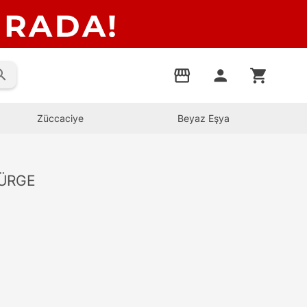
rch
storefront
person
shopping_cart
Züccaciye
Beyaz Eşya
PÜRGE