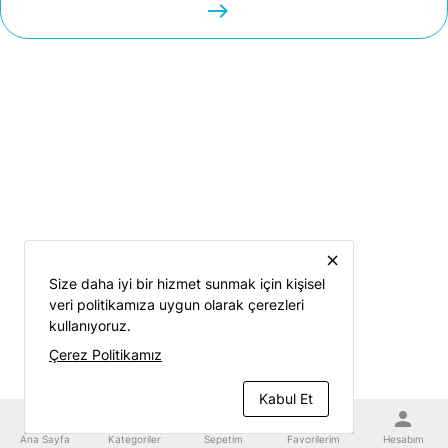
easts
close
Size daha iyi bir hizmet sunmak için kişisel
veri politikamıza uygun olarak çerezleri
kullanıyoruz.
Çerez Politikamız
Kabul Et
home
category
shopping_cart
favorite
person
Ana Sayfa
Kategoriler
Sepetim
Favorilerim
Hesabım