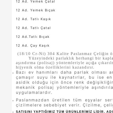
12 Ad. Yemek Çatal
12 Ad. Yemek Bıçak
12 Ad. Tatlı Kaşık
12 Ad. Tatlı Çatal
12 Ad.Tatlı Bıçak
12 Ad. Çay Kaşık
(18/10 Cr-Ni) 304 Kalite Paslanmaz Çeliğin öz
Yüzeyindeki parlaklık herhangi bir kapl
aşındırma (polisaj) yöntemleriyle açığa çıkarıl
hijyenik olma özelliklerini kazandırır.
Bazı ev hanımları daha parlak olması am
çamaşır suyu ile kaynatırlar, bu ise e
asidik olduğu için önce renk değişikliğ
mekanik polisaj yöntemleriyle aşındırı
uygulamalardır.
Paslanmazdan üretilen tüm eşyalar sert 
çizilmelere sebebiyet verir. Çizilme, çel
SATIŞINI YAPTIĞIMIZ TÜM ÜRÜNLERİMİZ LİDİR. 