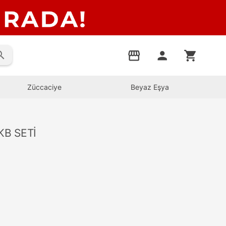
rch
storefront
person
shopping_cart
Züccaciye
Beyaz Eşya
KB SETİ