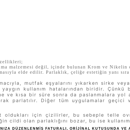
ellikleri;
ama malzemesi değil, içinde bulunan Krom ve Nikelin o
masıyla elde edilir. Parlaklık, çeliğe estetiğin yanı s
acıyla, mutfak eşyalarını yıkarken sirke veya
n yaygın kullanım hatalarından biridir. Çünkü
ine ve kısa bir süre sonra da paslanmalara yol 
larak parlatılır. Diğer tüm uygulamalar geçic
oldukları için çizilirler, bu sebeple telle o
iğin cildi olan parlaklığını bozar, bu ise kullan
ADINIZA DÜZENLENMİŞ FATURALI, ORİJİNAL KUTUSUNDA V