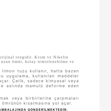
rijinal rengidir. Krom ve Nikelin
ıra uzun ömür, kolay temizlenebilme ve
 limon tuzu kullanır, hatta bazen
 bu uygulama, kullanılan maddeler
açar. Çelik, sadece kimyasal veya
i ve aslında mamulü deforme eden
vmak veya birbirlerine çarpmaları
ım ömrünün kısalmasına yol açar.
E AMBALAJINDA GÖNDERİLMEKTEDİR.