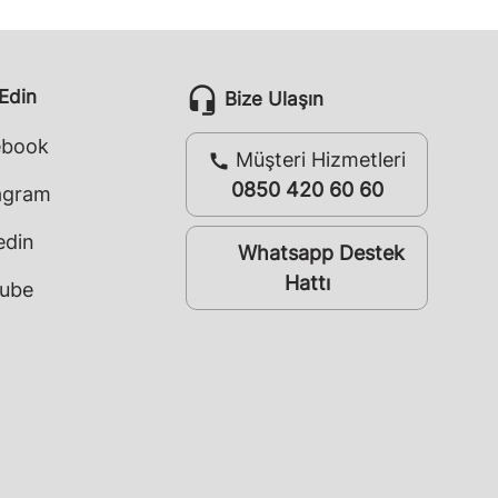
headset_mic
 Edin
Bize Ulaşın
ebook
Müşteri Hizmetleri
call
0850 420 60 60
agram
edin
Whatsapp Destek
whatsapp
Hattı
ube