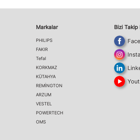
Markalar
Bizi Takip
PHILIPS
Fac
FAKIR
Inst
Tefal
KORKMAZ
Link
KÜTAHYA
Yout
REMİNGTON
ARZUM
VESTEL
POWERTECH
OMS