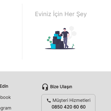
Eviniz İçin Her Şey
headset_mic
 Edin
Bize Ulaşın
ebook
Müşteri Hizmetleri
call
0850 420 60 60
agram