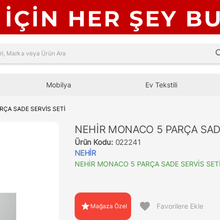
sea
Mobilya
Ev Tekstili
RÇA SADE SERVİS SETİ
NEHİR MONACO 5 PARÇA SADE
Ürün Kodu:
022241
NEHİR
NEHİR MONACO 5 PARÇA SADE SERVİS SET
favorite
star
Favorilere Ekle
Mağaza Özel