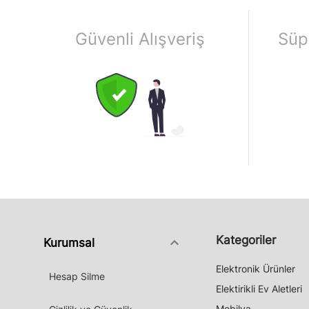
Güvenli Alışveriş
Süp
Kategoriler
keyboard_arrow_down
Kurumsal
Elektronik Ürünler
Hesap Silme
Elektirikli Ev Aletleri
Mobilya