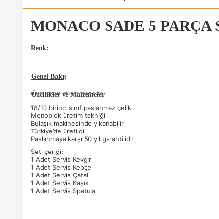
MONACO SADE 5 PARÇA 
Renk:
Genel Bakış
ÜRÜN KODU: 8697076320082
Özellikler ve Malzemeler
18/10 birinci sınıf paslanmaz çelik
Monoblok üretim tekniği
Bulaşık makinesinde yıkanabilir
Türkiye’de üretildi
Paslanmaya karşı 50 yıl garantilidir
Set içeriği;
1 Adet Servis Kevgir
1 Adet Servis Kepçe
1 Adet Servis Çatal
1 Adet Servis Kaşık
1 Adet Servis Spatula