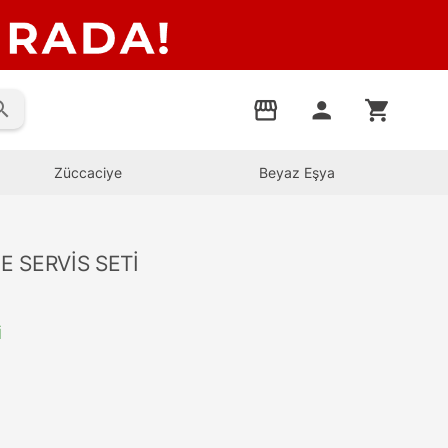
rch
storefront
person
shopping_cart
Züccaciye
Beyaz Eşya
 SERVİS SETİ
İ