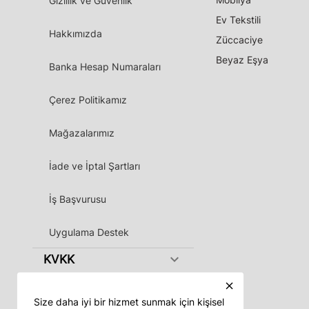
Gizlilik ve Güvenlik
Ev Tekstili
Hakkımızda
Züccaciye
Beyaz Eşya
Banka Hesap Numaraları
Çerez Politikamız
Mağazalarımız
İade ve İptal Şartları
İş Başvurusu
Uygulama Destek
keyboard_arrow_down
KVKK
close
Size daha iyi bir hizmet sunmak için kişisel