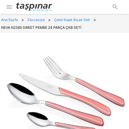
menu
search
>
>
>
Ana Sayfa
Züccaciye
Çatal Kaşık Bıçak Seti
NEVA N2365 SWEET PEMBE 24 PARÇA ÇKB SETİ