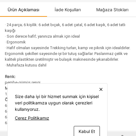
Ürün Açıklaması
İade Koşulları
Mağaza Stokları
· 24 parça; 6 kişilik: 6 adet bıçak, 6 adet çatal, 6 adet kaşık, 6 adet tatlı
kaşığı
· Son derece hafif; yanınıza almak için ideal
· Ergonomik
· Hafif olmaları sayesinde Trekking turları, kamp ve piknik için idealdirler.
Ergonomik şekilleri sayesinde iyi bir tutuş sağlarlar. Paslanmaz çelik ve
kaliteli plastikten üretilmiştir ve bulaşık makinesinde yıkanabilirler.
· Muhafaza kutusu dahil
Renk:
pembe-gümüş rengi
Malzeme:
close
18/10 paslanmaz çelik
Size daha iyi bir hizmet sunmak için kişisel
Ölçüler:
veri politikamıza uygun olarak çerezleri
6 Adet çatal 21 cm
kullanıyoruz.
6 Adet kaşık 21 cm
6 Adet bıçak 24 cm
Çerez Politikamız
6 Adet tatlı kaşığı 15 cm
Kabul Et