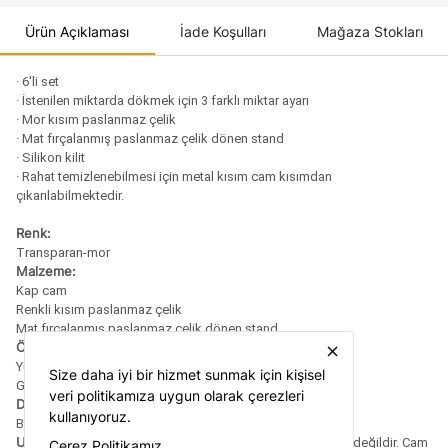
Ürün Açıklaması
İade Koşulları
Mağaza Stokları
· 6'li set
· İstenilen miktarda dökmek için 3 farklı miktar ayarı
· Mor kısım paslanmaz çelik
· Mat fırçalanmış paslanmaz çelik dönen stand
· Silikon kilit
· Rahat temizlenebilmesi için metal kısım cam kısımdan
çıkarılabilmektedir.
Renk:
Transparan-mor
Malzeme:
Kap cam
Renkli kısım paslanmaz çelik
Mat fırçalanmış paslanmaz çelik dönen stand
Ölçüler:
close
Yükseklik, 18cm
Size daha iyi bir hizmet sunmak için kişisel
Genişlik, 19 cm
veri politikamıza uygun olarak çerezleri
Dolum kapasitesi:
kullanıyoruz.
Baharatlıkların her biri yaklaşık 130 ml
Uyarı:
Metal kısmın bulaşık makinasında yıkanması uygun değildir. Cam
Çerez Politikamız