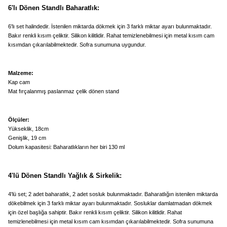
6'lı Dönen Standlı Baharatlık:
6'lı set halindedir. İstenilen miktarda dökmek için 3 farklı miktar ayarı bulunmaktadır.
Bakır renkli kısım çeliktir. Silikon kilitlidir. Rahat temizlenebilmesi için metal kısım cam
kısımdan çıkarılabilmektedir. Sofra sunumuna uygundur.
Malzeme:
Kap cam
Mat fırçalanmış paslanmaz çelik dönen stand
Ölçüler:
Yükseklik, 18cm
Genişlik, 19 cm
Dolum kapasitesi: Baharatlıkların her biri 130 ml
4'lü Dönen Standlı Yağlık & Sirkelik:
4'lü set; 2 adet baharatlık, 2 adet sosluk bulunmaktadır. Baharatlığın istenilen miktarda
dökebilmek için 3 farklı miktar ayarı bulunmaktadır. Sosluklar damlatmadan dökmek
için özel başlığa sahiptir. Bakır renkli kısım çeliktir. Silikon kilitlidir. Rahat
temizlenebilmesi için metal kısım cam kısımdan çıkarılabilmektedir. Sofra sunumuna