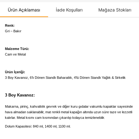
Ürün Açıklaması
İade Koşulları
Mağaza Stokları
Renk:
Gri – Bakır
Malzeme Türü:
Cam ve Metal
Ürün İçeriği:
3 Boy Kavanoz, 6’lı Dönen Standlı Baharatlık, 4'lü Dönen Standlı Yağlık & Sirkelik
3 Boy Kavanoz:
Makarna, pirinç, kahvaltılık gevrek ve diğer kuru gıdalar vakumlu kapaklar sayesinde
hava almadan saklanabilir, mat renkli metal kapağın altında uzun süre taze ve lezzetli
kalırlar.
Metal kısmı cam kısmından çıkarılıp kolayca temizlenebilir.
Dolum Kapasitesi: 840 ml, 1400 ml, 1100 ml.