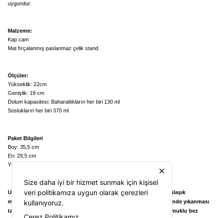
uygundur.
Malzeme:
Kap cam
Mat fırçalanmış paslanmaz çelik stand
Ölçüler:
Yükseklik: 22cm
Genişlik: 19 cm
Dolum kapasitesi: Baharatlıkların her biri 130 ml
Soslukların her biri 370 ml
Paket Bilgileri
Boy: 35,5 cm
En: 29,5 cm
Yükseklik: 31,5 cm
close
Size daha iyi bir hizmet sunmak için kişisel
veri politikamıza uygun olarak çerezleri
Uyarı: Metal kısım ile cam kısım ayrıldıktan sonra cam bölümü bulaşık
makinasında kullanıma uygundur. Metal kısmın bulaşık makinesinde yıkanması
kullanıyoruz.
tavsiye edilmez. Kimyasal ürün ve telli sünger kullanılmadan, pamuklu bez
Çerez Politikamız