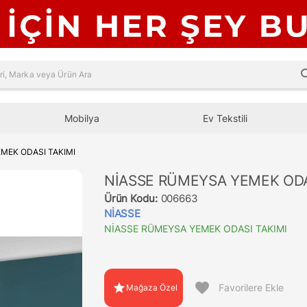
sea
Mobilya
Ev Tekstili
MEK ODASI TAKIMI
NİASSE RÜMEYSA YEMEK ODA
Ürün Kodu:
006663
NİASSE
NİASSE RÜMEYSA YEMEK ODASI TAKIMI
favorite
star
Favorilere Ekle
Mağaza Özel