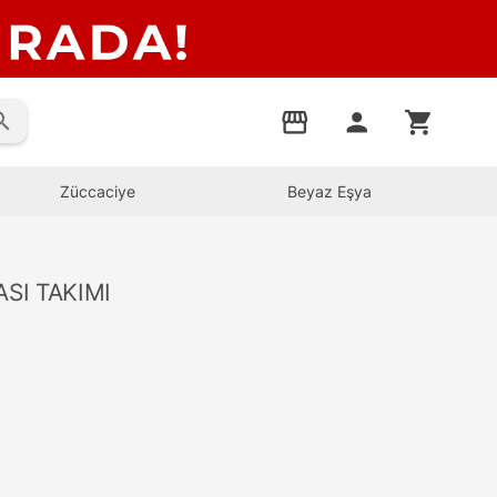
rch
storefront
person
shopping_cart
Züccaciye
Beyaz Eşya
SI TAKIMI