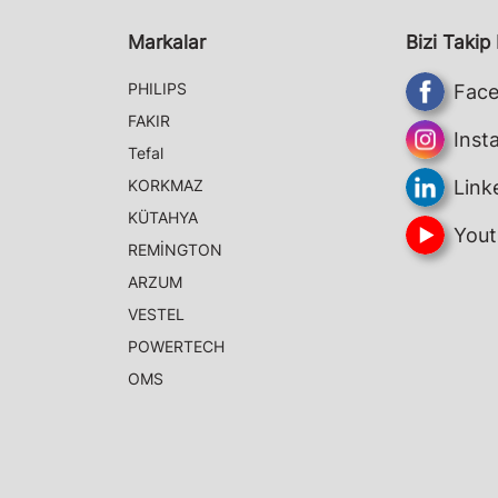
Markalar
Bizi Takip
PHILIPS
Fac
FAKIR
Inst
Tefal
KORKMAZ
Link
KÜTAHYA
Yout
REMİNGTON
ARZUM
VESTEL
POWERTECH
OMS