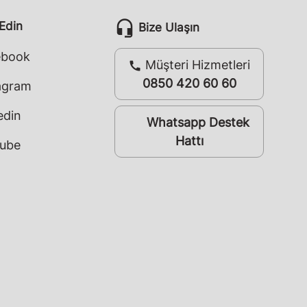
headset_mic
 Edin
Bize Ulaşın
ebook
Müşteri Hizmetleri
call
0850 420 60 60
agram
edin
Whatsapp Destek
whatsapp
Hattı
ube