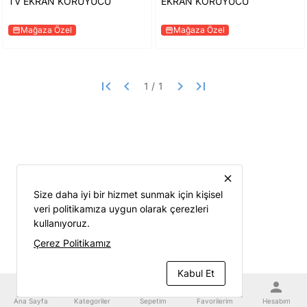
TV EKRAN KORUYUCU
EKRAN KORUYUCU
Mağaza Özel
Mağaza Özel
storefront
storefront
first_page
keyboard_arrow_left
keyboard_arrow_right
last_page
close
Size daha iyi bir hizmet sunmak için kişisel
veri politikamıza uygun olarak çerezleri
kullanıyoruz.
Çerez Politikamız
Kabul Et
home
category
shopping_cart
favorite
person
Ana Sayfa
Kategoriler
Sepetim
Favorilerim
Hesabım