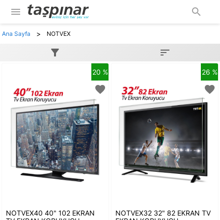
menu
search
>
Ana Sayfa
NOTVEX
filter_alt
sort
20 %
26 %
favorite
favorite
NOTVEX40 40" 102 EKRAN
NOTVEX32 32" 82 EKRAN TV