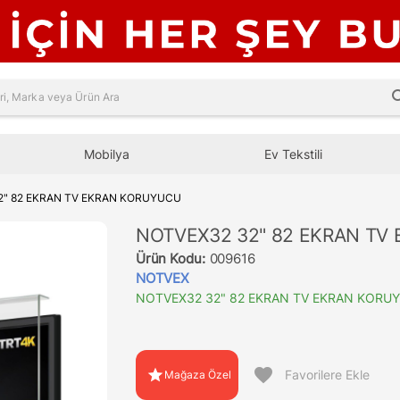
sea
Mobilya
Ev Tekstili
2" 82 EKRAN TV EKRAN KORUYUCU
NOTVEX32 32" 82 EKRAN TV
Ürün Kodu:
009616
NOTVEX
NOTVEX32 32" 82 EKRAN TV EKRAN KORU
favorite
star
Favorilere Ekle
Mağaza Özel