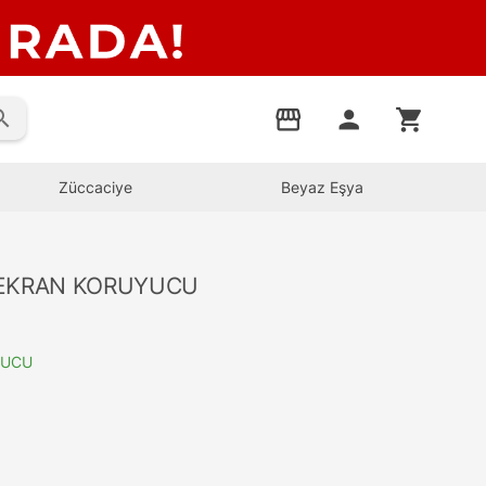
rch
storefront
person
shopping_cart
Züccaciye
Beyaz Eşya
 EKRAN KORUYUCU
YUCU