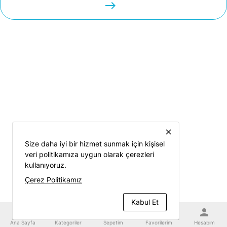
easts
close
Size daha iyi bir hizmet sunmak için kişisel
veri politikamıza uygun olarak çerezleri
kullanıyoruz.
Çerez Politikamız
Kabul Et
home
category
shopping_cart
favorite
person
Ana Sayfa
Kategoriler
Sepetim
Favorilerim
Hesabım