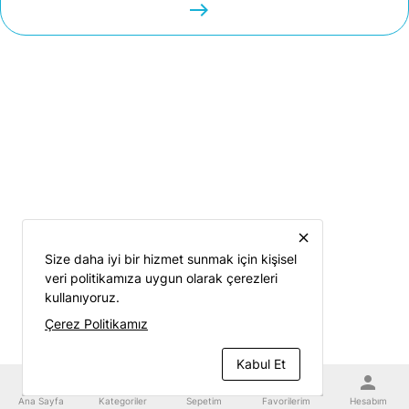
easts
close
Size daha iyi bir hizmet sunmak için kişisel
veri politikamıza uygun olarak çerezleri
kullanıyoruz.
Çerez Politikamız
Kabul Et
home
category
shopping_cart
favorite
person
Ana Sayfa
Kategoriler
Sepetim
Favorilerim
Hesabım