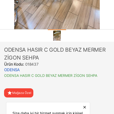
ODENSA HASIR C GOLD BEYAZ MERMER
ZİGON SEHPA
Ürün Kodu:
018437
ODENSA
ODENSA HASIR C GOLD BEYAZ MERMER ZİGON SEHPA
star
Mağaza Özel
favorite
Favorilere Ekle
close
Size daha iyi bir hizmet sunmak için kişisel