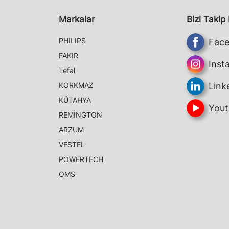
Markalar
Bizi Takip
PHILIPS
Fac
FAKIR
Inst
Tefal
KORKMAZ
Link
KÜTAHYA
Yout
REMİNGTON
ARZUM
VESTEL
POWERTECH
OMS