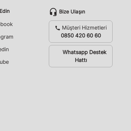
headset_mic
 Edin
Bize Ulaşın
ebook
Müşteri Hizmetleri
call
0850 420 60 60
agram
edin
Whatsapp Destek
whatsapp
Hattı
ube