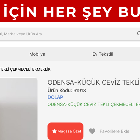
sea
Mobilya
Ev Tekstili
EKLİ ÇEKMECELİ EKMEKLİK
ODENSA-KÜÇÜK CEVİZ TEKLİ
Ürün Kodu:
91918
DOLAP
ODENSA-KÜÇÜK CEVİZ TEKLİ ÇEKMECELİ E
favorite
star
Favorilere Ekle
Mağaza Özel