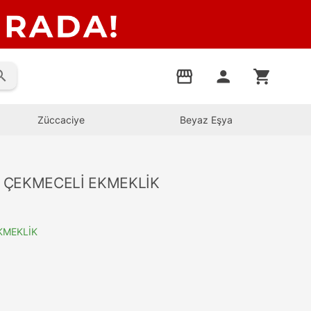
rch
storefront
person
shopping_cart
Züccaciye
Beyaz Eşya
 ÇEKMECELİ EKMEKLİK
KMEKLİK