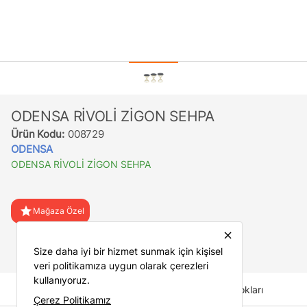
ODENSA RİVOLİ ZİGON SEHPA
Ürün Kodu:
008729
ODENSA
ODENSA RİVOLİ ZİGON SEHPA
star
Mağaza Özel
close
favorite
Favorilere Ekle
Size daha iyi bir hizmet sunmak için kişisel
veri politikamıza uygun olarak çerezleri
kullanıyoruz.
İade Koşulları
Mağaza Stokları
Çerez Politikamız