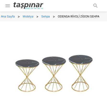
menu
search
>
>
>
Ana Sayfa
Mobilya
Sehpa
ODENSA RİVOLİ ZİGON SEHPA