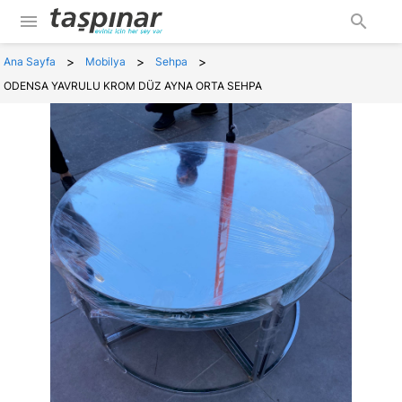
menu
search
>
>
>
Ana Sayfa
Mobilya
Sehpa
ODENSA YAVRULU KROM DÜZ AYNA ORTA SEHPA