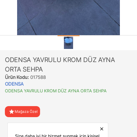
ODENSA YAVRULU KROM DÜZ AYNA
ORTA SEHPA
Ürün Kodu:
017588
ODENSA
ODENSA YAVRULU KROM DÜZ AYNA ORTA SEHPA
star
Mağaza Özel
favorite
Favorilere Ekle
close
Size daha iyi bir hizmet sunmak için kişisel