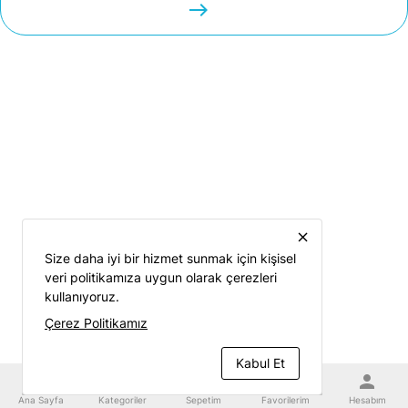
easts
close
Size daha iyi bir hizmet sunmak için kişisel
veri politikamıza uygun olarak çerezleri
kullanıyoruz.
Çerez Politikamız
Kabul Et
home
category
shopping_cart
favorite
person
Ana Sayfa
Kategoriler
Sepetim
Favorilerim
Hesabım