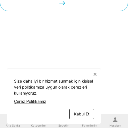
easts
close
Size daha iyi bir hizmet sunmak için kişisel
veri politikamıza uygun olarak çerezleri
kullanıyoruz.
Çerez Politikamız
Kabul Et
home
category
shopping_cart
favorite
person
Ana Sayfa
Kategoriler
Sepetim
Favorilerim
Hesabım