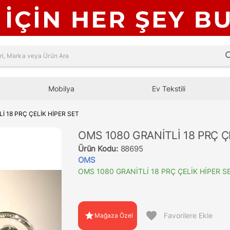
sea
Mobilya
Ev Tekstili
İ 18 PRÇ ÇELİK HİPER SET
OMS 1080 GRANİTLİ 18 PRÇ Ç
Ürün Kodu:
88695
OMS
OMS 1080 GRANİTLİ 18 PRÇ ÇELİK HİPER S
favorite
star
Favorilere Ekle
Mağaza Özel