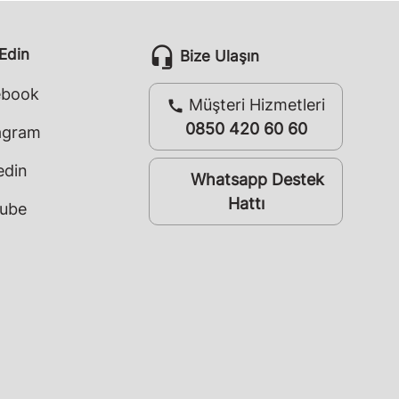
headset_mic
 Edin
Bize Ulaşın
ebook
Müşteri Hizmetleri
call
0850 420 60 60
agram
edin
Whatsapp Destek
whatsapp
Hattı
ube