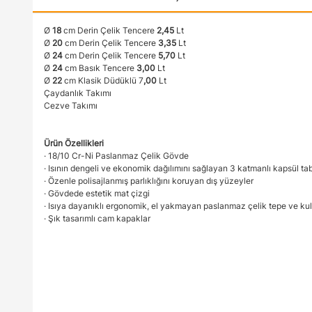
Ø
18
cm Derin Çelik Tencere
2,45
Lt
Ø
20
cm Derin Çelik Tencere
3,35
Lt
Ø
24
cm Derin Çelik Tencere
5,70
Lt
Ø
24
cm Basık Tencere
3,00
Lt
Ø
22
cm Klasik Düdüklü 7
,00
Lt
Çaydanlık Takımı
Cezve Takımı
Ürün Özellikleri
· 18/10 Cr-Ni Paslanmaz Çelik Gövde
· Isının dengeli ve ekonomik dağılımını sağlayan 3 katmanlı kapsül ta
· Özenle polisajlanmış parlıklığını koruyan dış yüzeyler
· Gövdede estetik mat çizgi
· Isıya dayanıklı ergonomik, el yakmayan paslanmaz çelik tepe ve kul
· Şık tasarımlı cam kapaklar