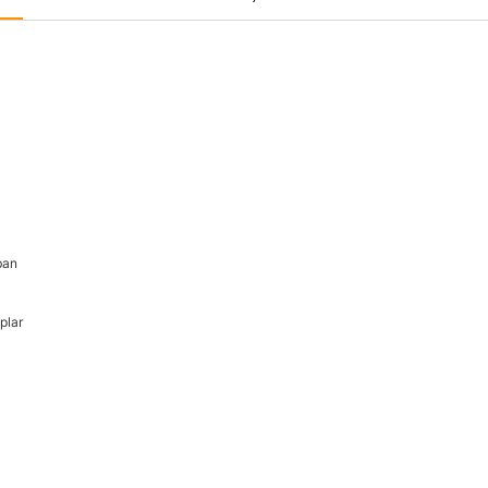
ban
plar