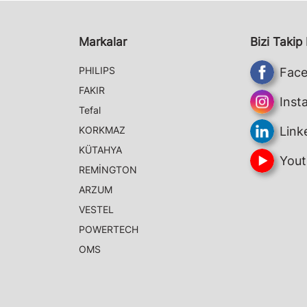
Markalar
Bizi Takip
PHILIPS
Fac
FAKIR
Inst
Tefal
KORKMAZ
Link
KÜTAHYA
Yout
REMİNGTON
ARZUM
VESTEL
POWERTECH
OMS