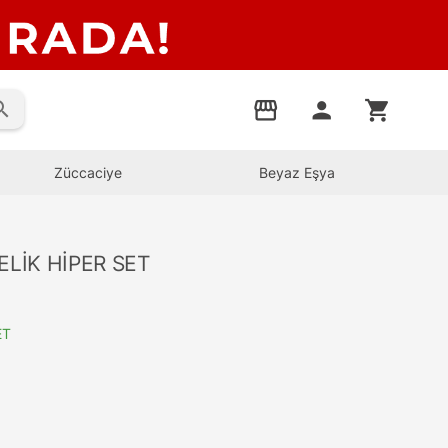
rch
storefront
person
shopping_cart
Züccaciye
Beyaz Eşya
ELİK HİPER SET
ET