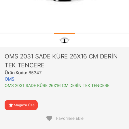
OMS 2031 SADE KÜRE 26X16 CM DERİN
TEK TENCERE
Ürün Kodu:
85347
OMS
OMS 2031 SADE KÜRE 26X16 CM DERİN TEK TENCERE
star
Mağaza Özel
favorite
Favorilere Ekle