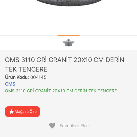
OMS 3110 GRİ GRANİT 20X10 CM DERİN
TEK TENCERE
Ürün Kodu:
004145
OMS
OMS 3110 GRİ GRANİT 20X10 CM DERİN TEK TENCERE
star
Mağaza Özel
favorite
Favorilere Ekle