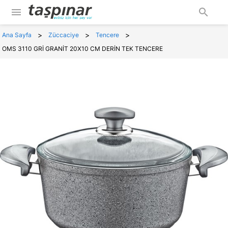
menu
search
>
>
>
Ana Sayfa
Züccaciye
Tencere
OMS 3110 GRİ GRANİT 20X10 CM DERİN TEK TENCERE