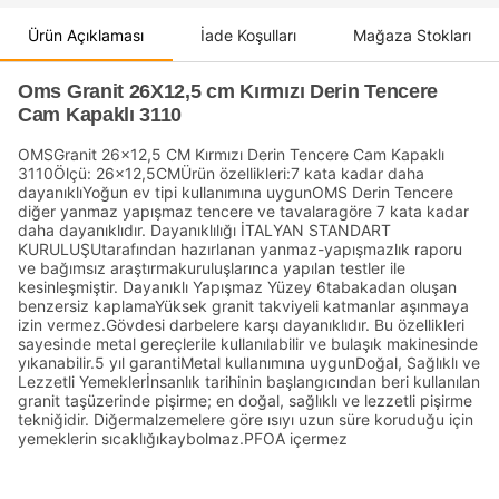
Ürün Açıklaması
İade Koşulları
Mağaza Stokları
Oms Granit 26X12,5 cm Kırmızı Derin Tencere
Cam Kapaklı 3110
OMSGranit 26x12,5 CM Kırmızı Derin Tencere Cam Kapaklı
3110Ölçü: 26x12,5CMÜrün özellikleri:7 kata kadar daha
dayanıklıYoğun ev tipi kullanımına uygunOMS Derin Tencere
diğer yanmaz yapışmaz tencere ve tavalaragöre 7 kata kadar
daha dayanıklıdır. Dayanıklılığı İTALYAN STANDART
KURULUŞUtarafından hazırlanan yanmaz-yapışmazlık raporu
ve bağımsız araştırmakuruluşlarınca yapılan testler ile
kesinleşmiştir. Dayanıklı Yapışmaz Yüzey 6tabakadan oluşan
benzersiz kaplamaYüksek granit takviyeli katmanlar aşınmaya
izin vermez.Gövdesi darbelere karşı dayanıklıdır. Bu özellikleri
sayesinde metal gereçlerile kullanılabilir ve bulaşık makinesinde
yıkanabilir.5 yıl garantiMetal kullanımına uygunDoğal, Sağlıklı ve
Lezzetli Yemeklerİnsanlık tarihinin başlangıcından beri kullanılan
granit taşüzerinde pişirme; en doğal, sağlıklı ve lezzetli pişirme
tekniğidir. Diğermalzemelere göre ısıyı uzun süre koruduğu için
yemeklerin sıcaklığıkaybolmaz.PFOA içermez