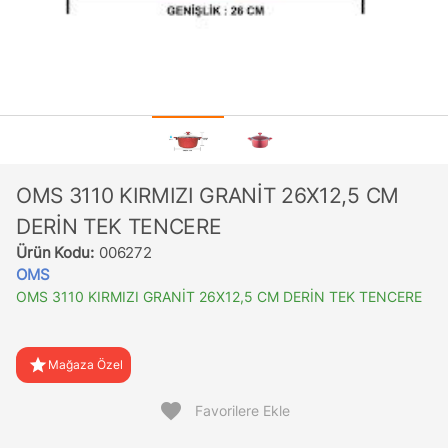
OMS 3110 KIRMIZI GRANİT 26X12,5 CM
DERİN TEK TENCERE
Ürün Kodu:
006272
OMS
OMS 3110 KIRMIZI GRANİT 26X12,5 CM DERİN TEK TENCERE
star
Mağaza Özel
favorite
Favorilere Ekle