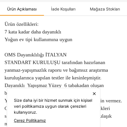
Ürün Açıklaması
İade Koşulları
Mağaza Stokları
Ürün özellikleri:
7 kata kadar daha dayanıklı
Yoğun ev tipi kullanımına uygun
OMS Dayanıklılığı İTALYAN
STANDART KURULUŞU tarafından hazırlanan
yanmaz-yapışmazlık raporu ve bağımsız araştırma
kuruluşlarınca yapılan testler ile kesinleşmiştir.
Dayanıklı Yapışmaz Yüzey 6 tabakadan oluşan
benzersiz kaplama
close
Yüksek granit takviyeli katmanlar aşınmaya izin vermez.
Size daha iyi bir hizmet sunmak için kişisel
veri politikamıza uygun olarak çerezleri
Gövdesi darbelere karşı dayanıklıdır. Bu özellikleri
kullanıyoruz.
sayesinde metal gereçler ile kullanılabilir ve bulaşık
Çerez Politikamız
makinesinde yıkanabilir.