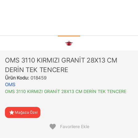
OMS 3110 KIRMIZI GRANİT 28X13 CM
DERİN TEK TENCERE
Ürün Kodu:
018459
OMS
OMS 3110 KIRMIZI GRANİT 28X13 CM DERİN TEK TENCERE
star
Mağaza Özel
favorite
Favorilere Ekle