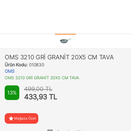
OMS 3210 GRİ GRANİT 20X5 CM TAVA
Ürün Kodu:
010830
OMS
OMS 3210 GRİ GRANİT 20X5 CM TAVA
499,00 TL
13%
433,93 TL
star
Mağaza Özel