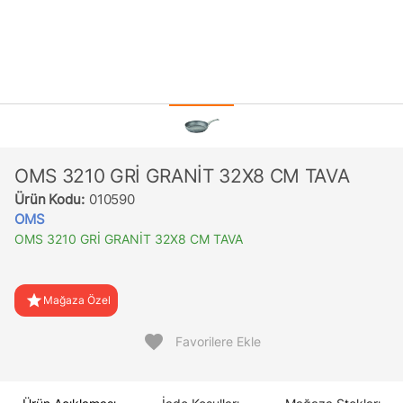
OMS 3210 GRİ GRANİT 32X8 CM TAVA
Ürün Kodu:
010590
OMS
OMS 3210 GRİ GRANİT 32X8 CM TAVA
star
Mağaza Özel
favorite
Favorilere Ekle