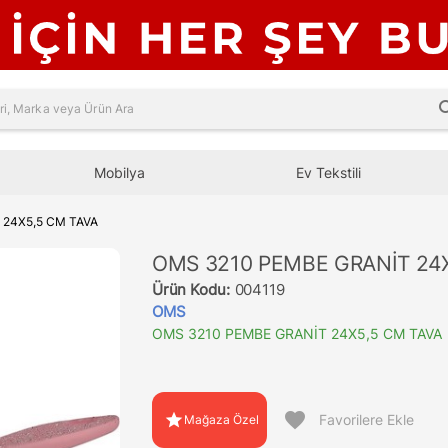
sea
Mobilya
Ev Tekstili
 24X5,5 CM TAVA
OMS 3210 PEMBE GRANİT 24X
Ürün Kodu:
004119
OMS
OMS 3210 PEMBE GRANİT 24X5,5 CM TAVA
favorite
star
Favorilere Ekle
Mağaza Özel