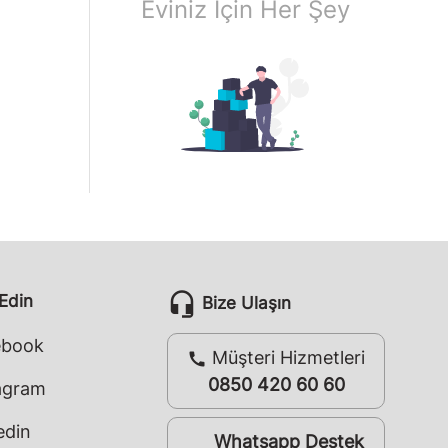
Eviniz İçin Her Şey
headset_mic
 Edin
Bize Ulaşın
ebook
Müşteri Hizmetleri
call
0850 420 60 60
agram
edin
Whatsapp Destek
whatsapp