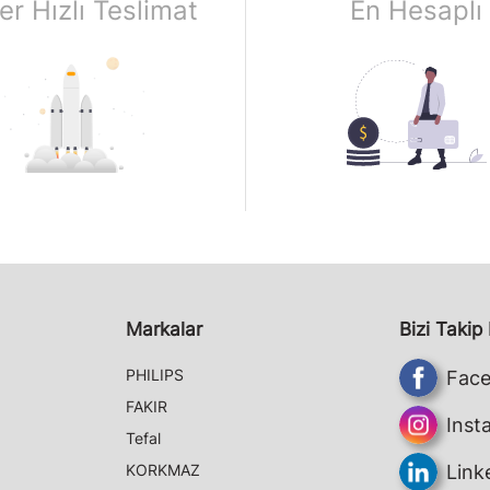
er Hızlı Teslimat
En Hesaplı
Markalar
Bizi Takip
PHILIPS
Fac
FAKIR
Inst
Tefal
KORKMAZ
Link