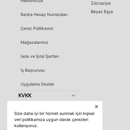
Hakkımızda
Züccaciye
Beyaz Eşya
Banka Hesap Numaraları
Çerez Politikamız
Mağazalarımız
İade ve İptal Şartları
İş Başvurusu
Uygulama Destek
keyboard_arrow_down
KVKK
close
Size daha iyi bir hizmet sunmak için kişisel
veri politikamıza uygun olarak çerezleri
kullanıyoruz.
Vadeli App