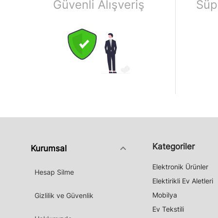
Güvenli Alışveriş
Süp
Kategoriler
keyboard_arrow_down
Kurumsal
Elektronik Ürünler
Hesap Silme
Elektirikli Ev Aletleri
Mobilya
Gizlilik ve Güvenlik
Ev Tekstili