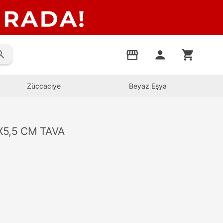
rch
storefront
person
shopping_cart
Züccaciye
Beyaz Eşya
5,5 CM TAVA