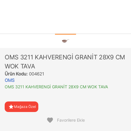
OMS 3211 KAHVERENGİ GRANİT 28X9 CM
WOK TAVA
Ürün Kodu:
004621
OMS
OMS 3211 KAHVERENGİ GRANİT 28X9 CM WOK TAVA
star
Mağaza Özel
favorite
Favorilere Ekle