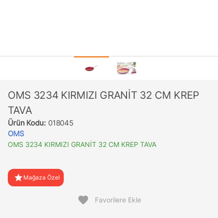
OMS 3234 KIRMIZI GRANİT 32 CM KREP
TAVA
Ürün Kodu:
018045
OMS
OMS 3234 KIRMIZI GRANİT 32 CM KREP TAVA
star
Mağaza Özel
favorite
Favorilere Ekle