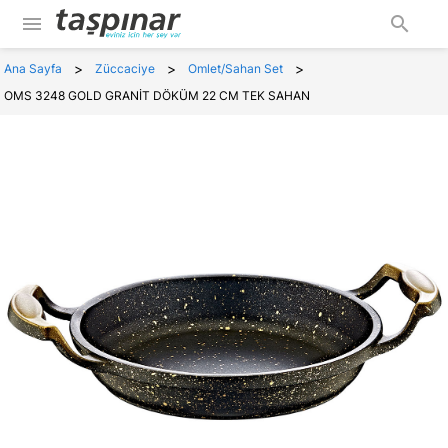
menu
search
>
>
>
Ana Sayfa
Züccaciye
Omlet/Sahan Set
OMS 3248 GOLD GRANİT DÖKÜM 22 CM TEK SAHAN