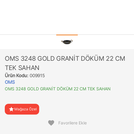
OMS 3248 GOLD GRANİT DÖKÜM 22 CM
TEK SAHAN
Ürün Kodu:
009915
OMS
OMS 3248 GOLD GRANİT DÖKÜM 22 CM TEK SAHAN
star
Mağaza Özel
favorite
Favorilere Ekle