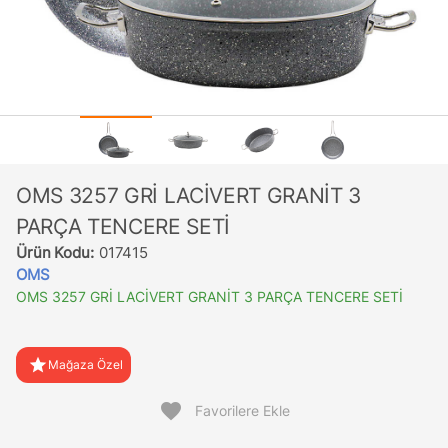
OMS 3257 GRİ LACİVERT GRANİT 3
PARÇA TENCERE SETİ
Ürün Kodu:
017415
OMS
OMS 3257 GRİ LACİVERT GRANİT 3 PARÇA TENCERE SETİ
star
Mağaza Özel
favorite
Favorilere Ekle