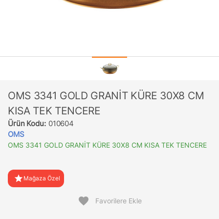
OMS 3341 GOLD GRANİT KÜRE 30X8 CM
KISA TEK TENCERE
Ürün Kodu:
010604
OMS
OMS 3341 GOLD GRANİT KÜRE 30X8 CM KISA TEK TENCERE
star
Mağaza Özel
favorite
Favorilere Ekle