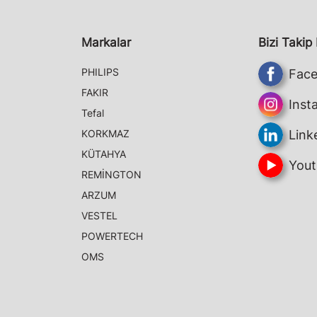
Markalar
Bizi Takip
PHILIPS
Fac
FAKIR
Inst
Tefal
KORKMAZ
Link
KÜTAHYA
Yout
REMİNGTON
ARZUM
VESTEL
POWERTECH
OMS