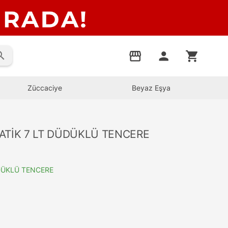
rch
storefront
person
shopping_cart
Züccaciye
Beyaz Eşya
ATİK 7 LT DÜDÜKLÜ TENCERE
ÜDÜKLÜ TENCERE