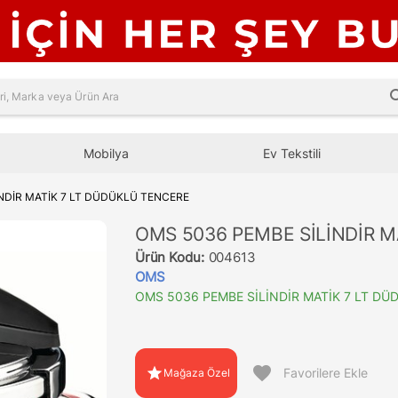
sea
Mobilya
Ev Tekstili
NDİR MATİK 7 LT DÜDÜKLÜ TENCERE
OMS 5036 PEMBE SİLİNDİR M
Ürün Kodu:
004613
OMS
OMS 5036 PEMBE SİLİNDİR MATİK 7 LT D
favorite
star
Favorilere Ekle
Mağaza Özel