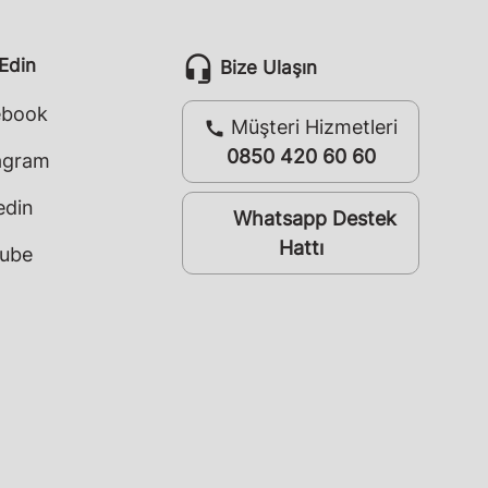
headset_mic
 Edin
Bize Ulaşın
ebook
Müşteri Hizmetleri
call
0850 420 60 60
agram
edin
Whatsapp Destek
whatsapp
Hattı
ube