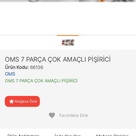
OMS 7 PARÇA ÇOK AMAÇLI PİŞİRİCİ
Ürün Kodu:
66136
OMS
OMS 7 PARÇA ÇOK AMAÇLI PİŞİRİCİ
star
Mağaza Özel
favorite
Favorilere Ekle