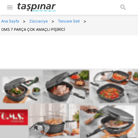
menu
search
>
>
>
Ana Sayfa
Züccaciye
Tencere Seti
OMS 7 PARÇA ÇOK AMAÇLI PİŞİRİCİ