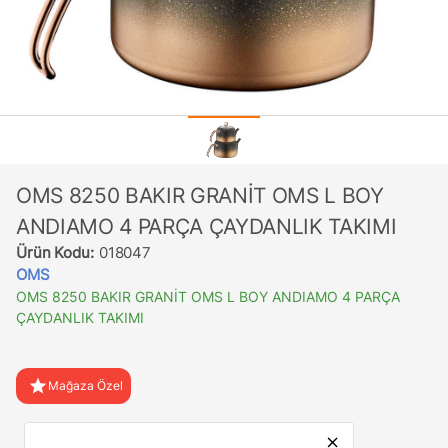
OMS 8250 BAKIR GRANİT OMS L BOY
ANDIAMO 4 PARÇA ÇAYDANLIK TAKIMI
Ürün Kodu:
018047
OMS
OMS 8250 BAKIR GRANİT OMS L BOY ANDIAMO 4 PARÇA
ÇAYDANLIK TAKIMI
star
Mağaza Özel
favorite
Favorilere Ekle
close