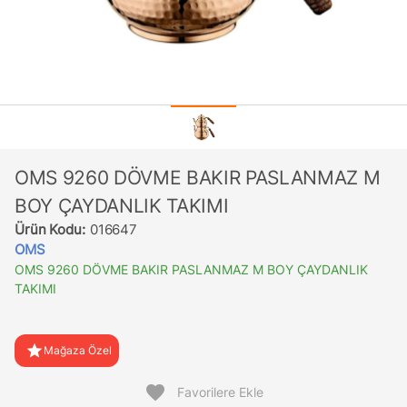
OMS 9260 DÖVME BAKIR PASLANMAZ M
BOY ÇAYDANLIK TAKIMI
Ürün Kodu:
016647
OMS
OMS 9260 DÖVME BAKIR PASLANMAZ M BOY ÇAYDANLIK
TAKIMI
star
Mağaza Özel
favorite
Favorilere Ekle