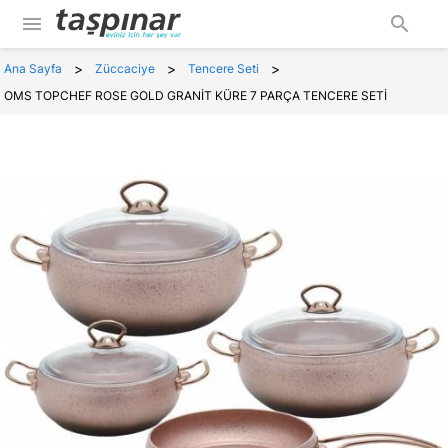
menu
search
>
>
>
Ana Sayfa
Züccaciye
Tencere Seti
OMS TOPCHEF ROSE GOLD GRANİT KÜRE 7 PARÇA TENCERE SETİ