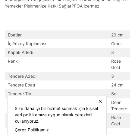
Yemekler Pişirmenize Katkı SağlarPFOA içermez
Ebatlar
20 cm
İç Yüzey Kaplaması
Granit
Kapak Adedi
3
Renk
Rose
Gold
Tencere Adedi
3
Tencere Ebatı
24 cm
Tencere Tipi
Set
close
Türü
Derin
Size daha iyi bir hizmet sunmak için kişisel
Tencere
veri politikamıza uygun olarak çerezleri
Ürün Rengi
Rose
kullanıyoruz.
Gold
Çerez Politikamız