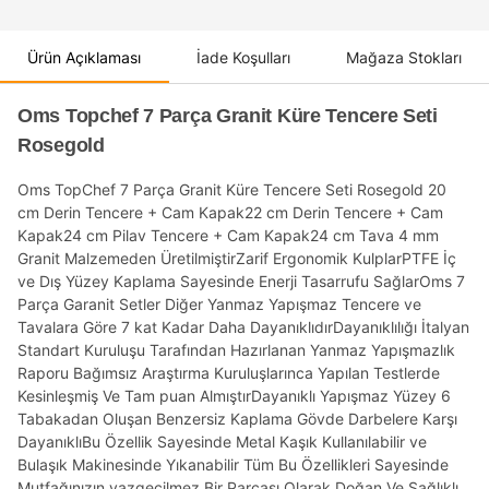
Ürün Açıklaması
İade Koşulları
Mağaza Stokları
Oms Topchef 7 Parça Granit Küre Tencere Seti
Rosegold
Oms TopChef 7 Parça Granit Küre Tencere Seti Rosegold 20
cm Derin Tencere + Cam Kapak22 cm Derin Tencere + Cam
Kapak24 cm Pilav Tencere + Cam Kapak24 cm Tava 4 mm
Granit Malzemeden ÜretilmiştirZarif Ergonomik KulplarPTFE İç
ve Dış Yüzey Kaplama Sayesinde Enerji Tasarrufu SağlarOms 7
Parça Garanit Setler Diğer Yanmaz Yapışmaz Tencere ve
Tavalara Göre 7 kat Kadar Daha DayanıklıdırDayanıklılığı İtalyan
Standart Kuruluşu Tarafından Hazırlanan Yanmaz Yapışmazlık
Raporu Bağımsız Araştırma Kuruluşlarınca Yapılan Testlerde
Kesinleşmiş Ve Tam puan AlmıştırDayanıklı Yapışmaz Yüzey 6
Tabakadan Oluşan Benzersiz Kaplama Gövde Darbelere Karşı
DayanıklıBu Özellik Sayesinde Metal Kaşık Kullanılabilir ve
Bulaşık Makinesinde Yıkanabilir Tüm Bu Özellikleri Sayesinde
Mutfağınızın vazgeçilmez Bir Parçası Olarak Doğan Ve Sağlıklı