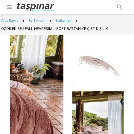
menu
search
>
>
>
Ana Sayfa
Ev Tekstili
Battaniye
ÖZDİLEK BEJ FALL NEVRESİMLİ SOFT BATTANİYE ÇİFT KİŞİLİK