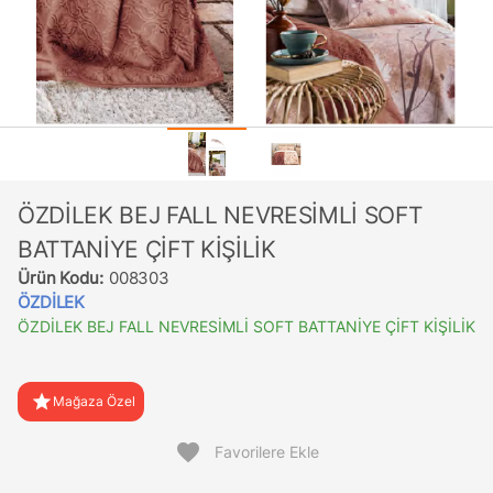
ÖZDİLEK BEJ FALL NEVRESİMLİ SOFT
BATTANİYE ÇİFT KİŞİLİK
Ürün Kodu:
008303
ÖZDİLEK
ÖZDİLEK BEJ FALL NEVRESİMLİ SOFT BATTANİYE ÇİFT KİŞİLİK
star
Mağaza Özel
favorite
Favorilere Ekle