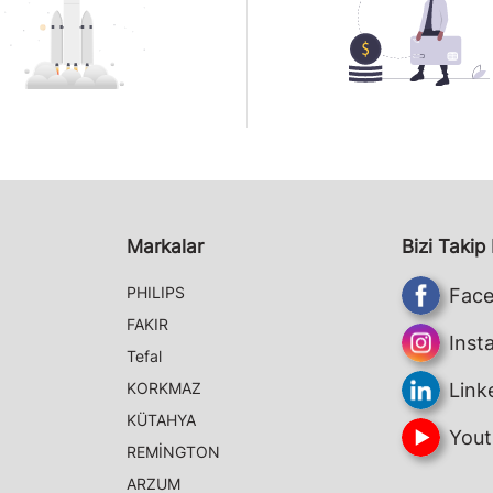
Markalar
Bizi Takip
PHILIPS
Fac
FAKIR
Inst
Tefal
KORKMAZ
Link
KÜTAHYA
Yout
REMİNGTON
ARZUM