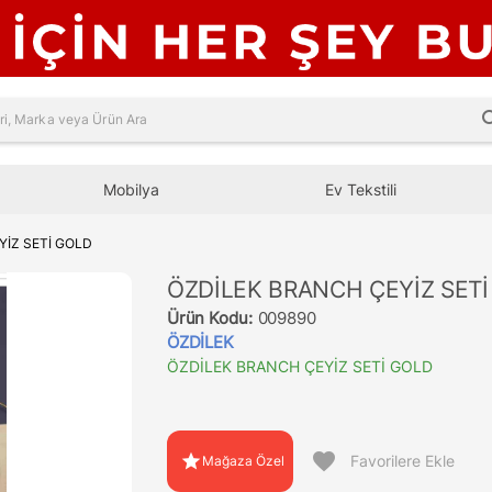
sea
Mobilya
Ev Tekstili
YİZ SETİ GOLD
ÖZDİLEK BRANCH ÇEYİZ SET
Ürün Kodu:
009890
ÖZDİLEK
ÖZDİLEK BRANCH ÇEYİZ SETİ GOLD
favorite
star
Favorilere Ekle
Mağaza Özel