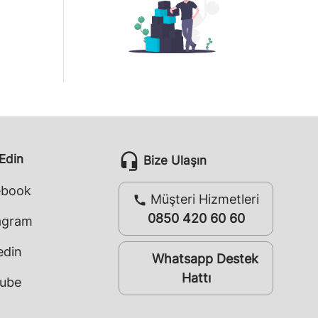
headset_mic
 Edin
Bize Ulaşın
ebook
Müşteri Hizmetleri
call
0850 420 60 60
agram
edin
Whatsapp Destek
whatsapp
Hattı
ube