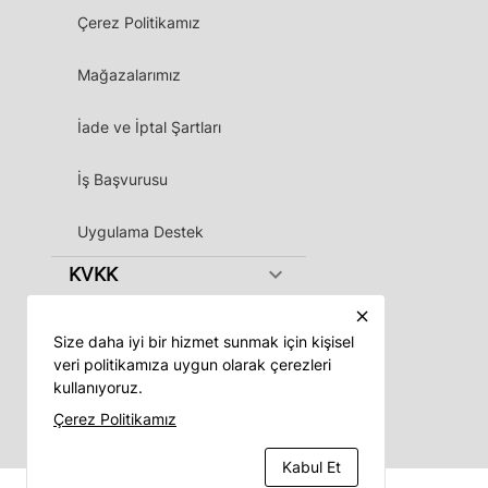
Çerez Politikamız
Mağazalarımız
İade ve İptal Şartları
İş Başvurusu
Uygulama Destek
keyboard_arrow_down
KVKK
close
Size daha iyi bir hizmet sunmak için kişisel
veri politikamıza uygun olarak çerezleri
kullanıyoruz.
Vadeli App
Çerez Politikamız
Kabul Et