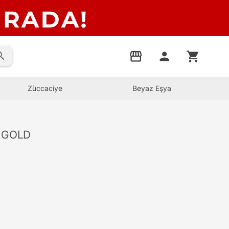
rch
storefront
person
shopping_cart
Züccaciye
Beyaz Eşya
İ GOLD