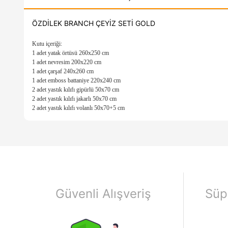
ÖZDİLEK BRANCH ÇEYİZ SETİ GOLD
Kutu içeriği:
1 adet yatak örtüsü 260x250 cm
1 adet nevresim 200x220 cm
1 adet çarşaf 240x260 cm
1 adet emboss battaniye 220x240 cm
2 adet yastık kılıfı gipürlü 50x70 cm
2 adet yastık kılıfı jakarlı 50x70 cm
2 adet yastık kılıfı volanlı 50x70+5 cm
Güvenli Alışveriş
Süp