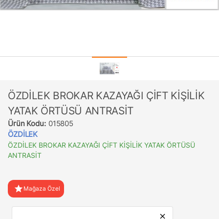
ÖZDİLEK BROKAR KAZAYAĞI ÇİFT KİŞİLİK
YATAK ÖRTÜSÜ ANTRASİT
Ürün Kodu:
015805
ÖZDİLEK
ÖZDİLEK BROKAR KAZAYAĞI ÇİFT KİŞİLİK YATAK ÖRTÜSÜ
ANTRASİT
star
Mağaza Özel
favorite
Favorilere Ekle
close