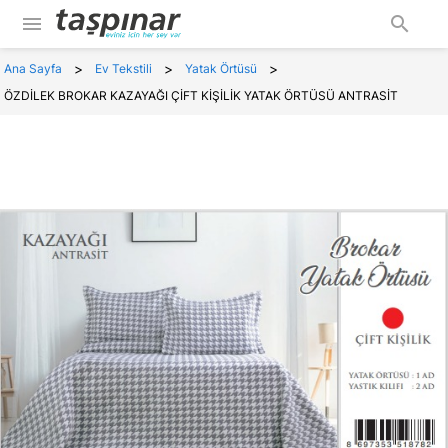
menu
search
>
>
>
Ana Sayfa
Ev Tekstili
Yatak Örtüsü
ÖZDİLEK BROKAR KAZAYAĞI ÇİFT KİŞİLİK YATAK ÖRTÜSÜ ANTRASİT