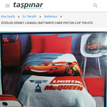
menu
search
>
>
>
Ana Sayfa
Ev Tekstili
Battaniye
ÖZDİLEK DİSNEY LİSANSLI BATTANİYE CARS PISTON CUP 155*215