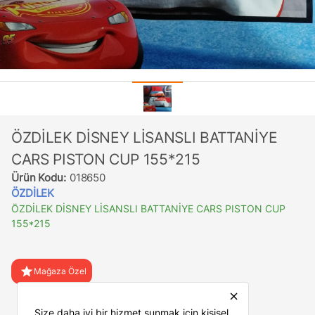
ÖZDİLEK DİSNEY LİSANSLI BATTANİYE
CARS PISTON CUP 155*215
Ürün Kodu:
018650
ÖZDİLEK
ÖZDİLEK DİSNEY LİSANSLI BATTANİYE CARS PISTON CUP
155*215
star
Mağaza Özel
close
favorite
Favorilere Ekle
Size daha iyi bir hizmet sunmak için kişisel